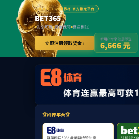
首页
关于bv伟德