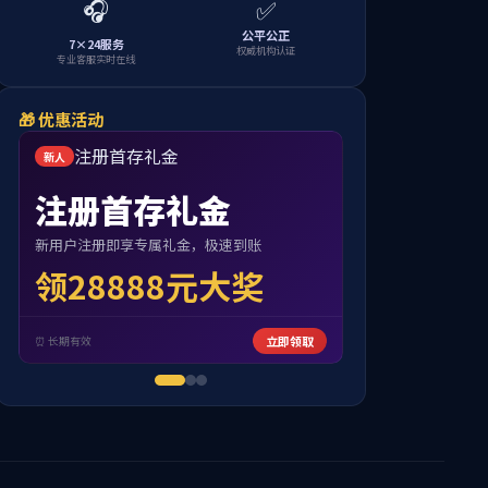
首页
>
新闻中心
>
媒体报道
>
福合集