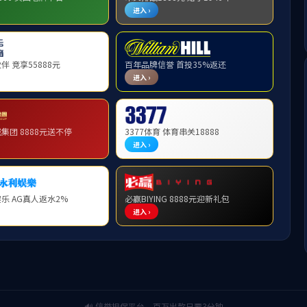
陈泉州 | 2022年中秋祝