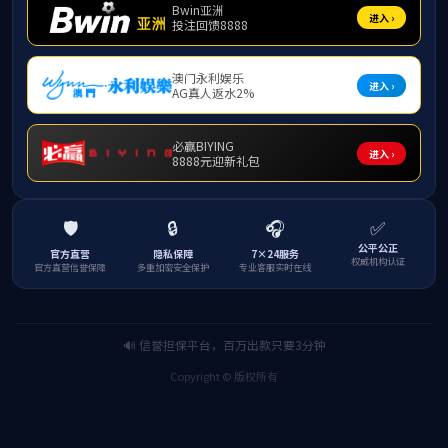
龙舞新时代
可爱的家乡
戏钹
欢天喜地贺新春
恒山之阳曲阳城
幸福拉花扭起来
人民就是江山
辉煌中国梦
歌颂二十大